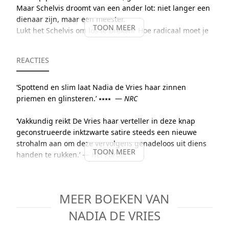
Maar Schelvis droomt van een ander lot: niet langer een
dienaar zijn, maar een meester.
TOON MEER
Lukt het Schelvis om los te breken? Hoe radicaal moet je
daarvoor zijn?
Overgave op commando
gaat over het
verschil tussen mensen die hun lot mogen kiezen en
REACTIES
mensen die hun lot moeten ondergaan. Over
dorpelingen en dagjesmensen. Over hoe geweld zo
terloops gepleegd wordt – als het de ander raakt. En
‘Spottend en slim laat Nadia de Vries haar zinnen
over meeuwen. Een carnavaleske, satirische, heftige,
priemen en glinsteren.’ ⭑⭑⭑⭑ —
NRC
grote, kleine roman over klasse en lotsbestemming.
‘Vakkundig reikt De Vries haar verteller in deze knap
geconstrueerde inktzwarte satire steeds een nieuwe
strohalm aan om deze vervolgens genadeloos uit diens
TOON MEER
handen te rukken.’ —
Het Parool
‘In een roman die leest als een sprookje fileert Nadia de
Vries haarscherp, bijna terloops, onze tijd.’
— de
MEER BOEKEN VAN
Volkskrant
NADIA DE VRIES
‘Eigengereid monter, en op een vileine manier laconiek.’