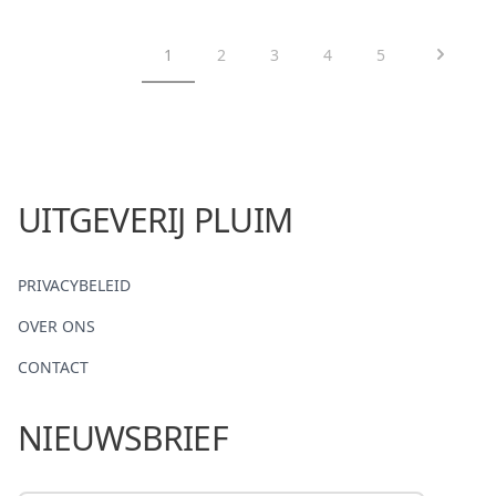
Pagi
1
2
3
4
5
UITGEVERIJ PLUIM
PRIVACYBELEID
OVER ONS
CONTACT
NIEUWSBRIEF