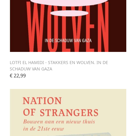
LOTFI EL HAMIDI - STAKKERS EN WOLVEN. IN DE
SCHADUW VAN GAZA
€ 22,99