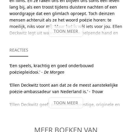
en films. En ze raken ons en blijven ons soms een leven
lang bij, als een troost tijdens duistere nachten of een
woordgrapje dat een glimlach oproept. Toch deinzen
mensen achteruit als ze het woord poëzie horen: te
moeilijk, niks voor mij. Maar het is wél iets voor jou. Ellen
TOON MEER
Deckwitz legt uit waarom, biedt een helpende hand en
neemt je mee langs de vele ontroerende, dramatische,
ronduit hilarische en verbeeldingsrijke paden die de
REACTIES
poëzie rijk is. Poëzie voor dummy’s. Een heerlijk boek dat
niet alleen over lezen, maar ook over het leven gaat.
‘Een speels, krachtig en goed onderbouwd
poëziepleidooi.’ -
De Morgen
‘Ellen Deckwitz toont aan dat ze de meest aanstekelijke
poëzie-ambassadeur van Nederland is.’ -
Trouw
TOON MEER
‘Ellen Deckwitz geeft prikkelende, geestige, originele en
inspirerende richtingaanwijzers bij elk denkbaar
dichterlijk avontuur.’ - Matthijs van Nieuwkerk,
de
Volkskrant
MEER BOEKEN VAN