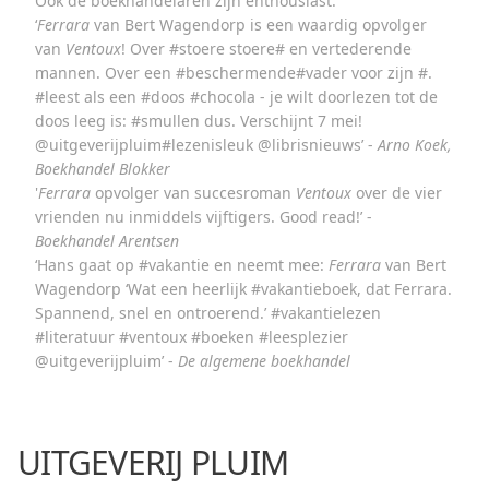
Ook de boekhandelaren zijn enthousiast:
‘
Ferrara
van Bert Wagendorp is een waardig opvolger
van
Ventoux
! Over #stoere stoere# en vertederende
mannen. Over een #beschermende#vader voor zijn #.
#leest als een #doos #chocola - je wilt doorlezen tot de
doos leeg is: #smullen dus. Verschijnt 7 mei!
@uitgeverijpluim#lezenisleuk @librisnieuws’ -
Arno Koek,
Boekhandel Blokker
'
Ferrara
opvolger van succesroman
Ventoux
over de vier
vrienden nu inmiddels vijftigers. Good read!’ -
Boekhandel Arentsen
‘Hans gaat op #vakantie en neemt mee:
Ferrara
van Bert
Wagendorp ‘Wat een heerlijk #vakantieboek, dat Ferrara.
Spannend, snel en ontroerend.’ #vakantielezen
#literatuur #ventoux #boeken #leesplezier
@uitgeverijpluim’ -
De algemene boekhandel
UITGEVERIJ PLUIM