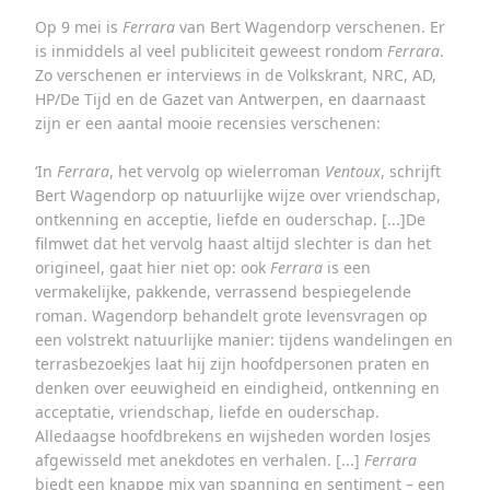
Op 9 mei is
Ferrara
van Bert Wagendorp verschenen. Er
is inmiddels al veel publiciteit geweest rondom
Ferrara
.
Zo verschenen er interviews in de Volkskrant, NRC, AD,
HP/De Tijd en de Gazet van Antwerpen, en daarnaast
zijn er een aantal mooie recensies verschenen:
‘In
Ferrara
, het vervolg op wielerroman
Ventoux
, schrijft
Bert Wagendorp op natuurlijke wijze over vriendschap,
ontkenning en acceptie, liefde en ouderschap. [...]De
filmwet dat het vervolg haast altijd slechter is dan het
origineel, gaat hier niet op: ook
Ferrara
is een
vermakelijke, pakkende, verrassend bespiegelende
roman. Wagendorp behandelt grote levensvragen op
een volstrekt natuurlijke manier: tijdens wandelingen en
terrasbezoekjes laat hij zijn hoofdpersonen praten en
denken over eeuwigheid en eindigheid, ontkenning en
acceptatie, vriendschap, liefde en ouderschap.
Alledaagse hoofdbrekens en wijsheden worden losjes
afgewisseld met anekdotes en verhalen. [...]
Ferrara
biedt een knappe mix van spanning en sentiment – een