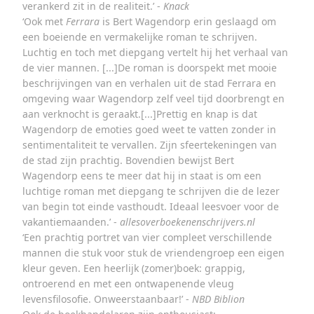
verankerd zit in de realiteit.’ -
Knack
‘Ook met
Ferrara
is Bert Wagendorp erin geslaagd om
een boeiende en vermakelijke roman te schrijven.
Luchtig en toch met diepgang vertelt hij het verhaal van
de vier mannen. [...]De roman is doorspekt met mooie
beschrijvingen van en verhalen uit de stad Ferrara en
omgeving waar Wagendorp zelf veel tijd doorbrengt en
aan verknocht is geraakt.[...]Prettig en knap is dat
Wagendorp de emoties goed weet te vatten zonder in
sentimentaliteit te vervallen. Zijn sfeertekeningen van
de stad zijn prachtig. Bovendien bewijst Bert
Wagendorp eens te meer dat hij in staat is om een
luchtige roman met diepgang te schrijven die de lezer
van begin tot einde vasthoudt. Ideaal leesvoer voor de
vakantiemaanden.’ -
allesoverboekenenschrijvers.nl
‘Een prachtig portret van vier compleet verschillende
mannen die stuk voor stuk de vriendengroep een eigen
kleur geven. Een heerlijk (zomer)boek: grappig,
ontroerend en met een ontwapenende vleug
levensfilosofie. Onweerstaanbaar!’ -
NBD Biblion