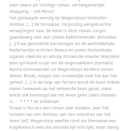
even zware als luchtige roman, vol toegankelijke
diepgang.’ -
Het Parool
‘Het geslaagde vervolg op Wagendorps bestseller
Ventoux
. [...] De terloopse, zorgvuldig aangebrachte
verwijzingen naar de dood in deze roman zorgen
gaandeweg voor een steeds beklemmender atmosfeer.
[...] Fraai geschetste personages als de aantrekkelijke
Nederlandse architect Bianca en Joosts formidabele,
sigaren rokende en whisky drinkende moeder Marjolein
(een spiritueel zusje van de ongenaakbare journalist
Bonna Glennewinkel uit Wagendorps eerdere roman
Masser Brock
), voegen een vrouwelijke noot toe aan het
geheel. [...] In de loop van
Ferrara
wordt de lezer enkele
malen bekwaam op het verkeerde been gezet, maar
wordt ook bevestigd dat het leven geen
Canto Ostinato
is. - * * * *
de Volkskrant
‘Finaal is Ferrara een roman over loslaten, over het
loslaten van een dochter, van een vriend en van het
leven zelf. Wagendorp weefde rond die thematiek een
tragikomisch web dat verraderlijk licht lijkt, maar stevig