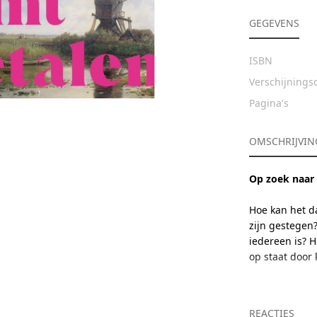
GEGEVENS
ISBN
Verschijning
Pagina's
OMSCHRIJVIN
Op zoek naar 
Hoe kan het d
zijn gestegen?
iedereen is? 
op staat door
Maaike Schoon
wooncrisis. Ee
REACTIES