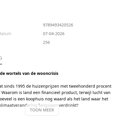
9789493420526
sdatum
07-04-2026
256
G
de wortels van de wooncrisis
at sinds 1995 de huizenprijzen met tweehonderd procent
 Waarom is land een financieel product, terwijl lucht van
Hoeveel is een koophuis nog waard als het land waar het
 klimaatverandering langzaam verdrinkt?
TOON MEER
 gaat op zoek naar de wortels van de huidige
n wooncrisis die veel minder met huizen te maken blijkt