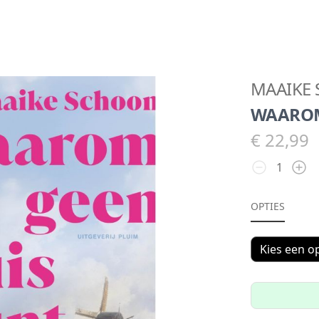
MAAIKE
WAAROM 
€ 22,99
OPTIES