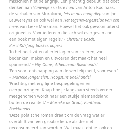
misschien niet belangrijk. Een prachtig debuut, dat doet
denken aan
Vanwege een tere huid
van Anton Koolhaas,
de verhalen van Murakami,
Iets in ons boog diep
van Jan
Lauwereyns en ook wel aan
Het tegenovergestelde van een
mens
van Lieke Marsman. Hoewel het ook gewoon uiterst
origineel is. Voor iedereen die zich wil overgeven aan
een boek met eigen regels.' -
Christine Bosch,
Bosch&deJong boekverkopers
‘In het boek zitten allerlei lagen van creëren, van
bedenken, maken en uitvoeren dat maakt het heel
spannend.’ –
Elly Ooms, Athenaeum Boekhandel
‘Een soort ontsnapping aan de werkelijkheid, voor even.’
–
Marieke Jongenelen, Hoogstins Boekhandel
‘Prachtig, met erg fijne bespiegelingen en
overpeinzingen. Knap hoe je langzaam steeds verder
meegenomen wordt naar een stukje niemandsland
buiten de realiteit.’ –
Marieke de Groot, Pantheon
Boekhandel
'Deze poëtische roman draait om de vraag wat er
overblijft van een grootse liefde als die niet
geconsumeerd kan worden. Wat maakt dat je, ook op