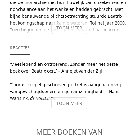
die de monarchie met hun huwelijk van onzekerheid en
nonchalance aan het wankelen hadden gebracht. Met
bijna benauwende plichtsbetrachting stuurde Beatrix
het koningschap naar kalme wateren. Tot het jaar 2000.
TOON MEER
Toen begonnen de zware jaren, waarin haar man en
haar ouders stierven, waarin haar Huis ineens het
toneel werd van de ene affaire na de andere en waarin
REACTIES
het ooit zo Oranjegezinde volk een beweging omarmde
die zij verafschuwde en die haar afwees. Jutta Chorus
schetst in
Beatrix. Dwars door alle weerstand heen
op
‘Meeslepend en ontroerend. Zonder meer het beste
basis van tientallen gesprekken met vertrouwelingen
boek over Beatrix ooit.’ – Annejet van der Zijl
het portret van een vrouw die in tegenspoed het uiterste
van zichzelf en haar omgeving vraagt. Maar tegen welke
‘Chorus' soepel geschreven portret is aangenaam vrij
prijs?
van gewichtigdoenerij en geheimzinnigheid.’ – Hans
Wansink,
de Volkskrant
TOON MEER
Op 31 januari 2025 start op Videoland de 3-delige
documentaireserie
Beatrix.
Voor de regisseur, Joost van
‘Dat is de methode-Chorus: mensen spreken en mede
Ginkel, was dit boek het belangrijkste naslagwerk.
door de compositie onder de huid van de hoofdpersoon
kruipen.’ – Remco Meijer,
de Volkskrant
MEER BOEKEN VAN