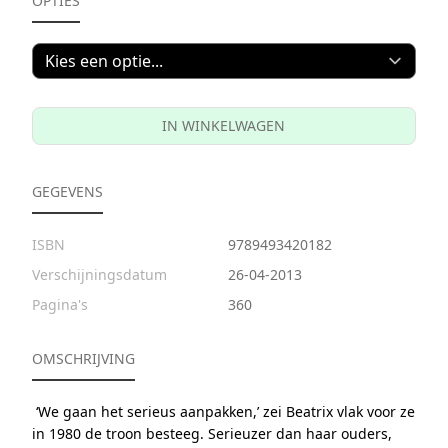
OPTIES
IN WINKELWAGEN
GEGEVENS
ISBN
9789493420182
Verschijningsdatum
26-04-2013
Pagina's
360
OMSCHRIJVING
‘We gaan het serieus aanpakken,’ zei Beatrix vlak voor ze
in 1980 de troon besteeg. Serieuzer dan haar ouders,