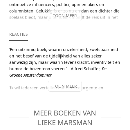
ontmoet ze influencers, politici, opiniemakers en
columnisten. Gelukkig is er zo nu en dan een dichter die
TOON MEER
soelaas biedt, maar uiteindelijk mondt de reis uit in het
onvermijdelijke: ze komt oog in oog met de duivel te
staan.
REACTIES
‘Een uitzinnig boek, waarin onzekerheid, kwetsbaarheid
Dit is een gebonden boek met stofomslag.
en het besef van de tijdelijkheid van alles zeker
aanwezig zijn, maar waarin levenskracht, inventiviteit en
humor de boventoon voeren.’ – Alfred Schaffer,
De
Groene Amsterdammer
TOON MEER
‘Ik wil iedereen vertellen dat ze deze urgente en
overrompelende bundel moeten lezen. [...] De gedichten
zijn springlevend. Raak, bijtend grappig, geestrijk en
fijnzinnig. [...] Marsman heeft een virtuoze compositie
MEER BOEKEN VAN
gemaakt waarin verschillende zienswijzen met
bijbehorende talen botsen.[...]
De dichter en de duivel
LIEKE MARSMAN
vormt uiteindelijk een krachtig pleidooi om op zoek te