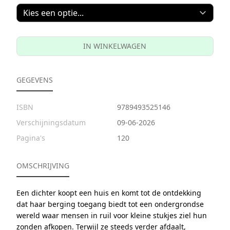
IN WINKELWAGEN
GEGEVENS
ISBN
9789493525146
Verschijningsdatum
09-06-2026
Pagina's
120
OMSCHRIJVING
Een dichter koopt een huis en komt tot de ontdekking
dat haar berging toegang biedt tot een ondergrondse
wereld waar mensen in ruil voor kleine stukjes ziel hun
zonden afkopen. Terwijl ze steeds verder afdaalt,