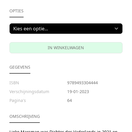
OPTIES
IN WINKELWAGEN
GEGEVENS
ISBN
9789493304444
Verschijningsdatum
19-01-2023
Pagina's
64
OMSCHRIJVING
Lieke Marsman was Dichter des Vaderlands in 2021 en