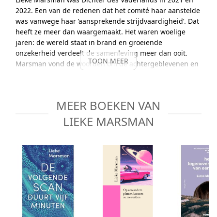
2022. Een van de redenen dat het comité haar aanstelde
was vanwege haar ‘aansprekende strijdvaardigheid’. Dat
heeft ze meer dan waargemaakt. Het waren woelige
jaren: de wereld staat in brand en groeiende
onzekerheid verdeelt de samenleving meer dan ooit.
TOON MEER
Marsman vond de woorden om de achtergeblevenen en
vergetenen centraal te stellen, om de versluierende taal
waarachter de politiek zich verhult bloot te leggen. Deze
bundel bevat de gedichten en de essays die ze de
MEER BOEKEN VAN
afgelopen jaren in
NRC
publiceerde. Het is een ode aan
de poëzie, aan de schoonheid en helende werking van
LIEKE MARSMAN
taal, wanneer die gericht en oprecht wordt ingezet.